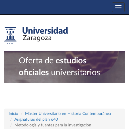
Togg
navi
Oferta de
estudios
oficiales
universitarios
Inicio
Máster Universitario en Historia Contemporánea
Asignaturas del plan 640
Metodología y fuentes para la investigación