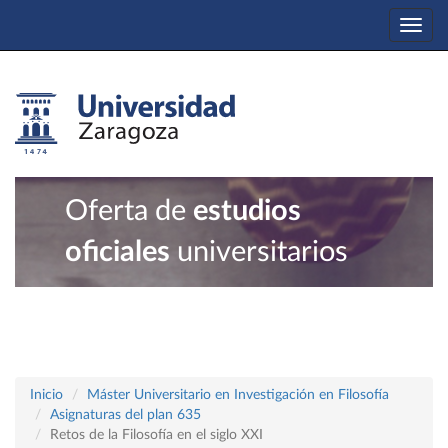
Togg
navi
Oferta de
estudios
oficiales
universitarios
Inicio
Máster Universitario en Investigación en Filosofía
Asignaturas del plan 635
Retos de la Filosofía en el siglo XXI