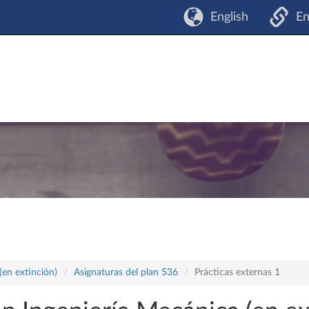
English
En
(en extinción)
Asignaturas del plan 536
Prácticas externas 1