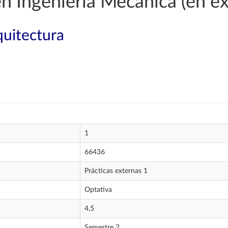
en Ingeniería Mecánica (en ex
quitectura
1
66436
Prácticas externas 1
Optativa
4,5
Semestre 2