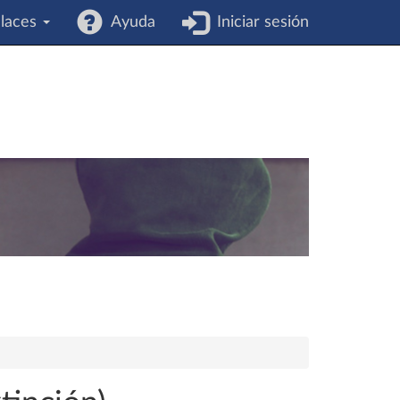
laces
Ayuda
Iniciar sesión