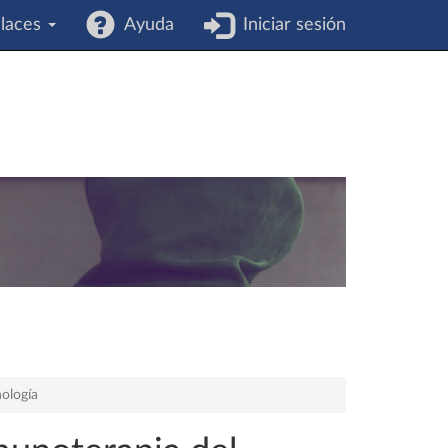
laces
Ayuda
Iniciar sesión
ología