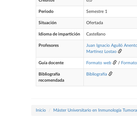
Créditos
6,0
Periodo
Semestre 1
Situación
Ofertada
Idioma de impartición
Castellano
Profesores
Juan Ignacio Aguiló Anent
Martínez Lostao
Guía docente
Formato web
/
Format
Bibliografía
Bibliografía
recomendada
Inicio
Máster Universitario en Inmunología Tumora