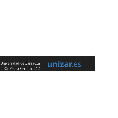
Universidad de Zaragoza
C/ Pedro Cerbuna, 12
ES-50009 Zaragoza
España / Spain
Tel: +34 976761000
ciu@unizar.es
Q-5018001-G