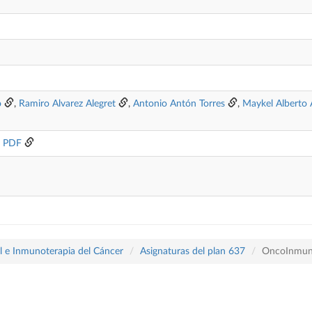
o
,
Ramiro Alvarez Alegret
,
Antonio Antón Torres
,
Maykel Alberto 
o PDF
l e Inmunoterapia del Cáncer
Asignaturas del plan 637
OncoInmun