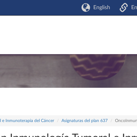
English
En
l e Inmunoterapia del Cáncer
Asignaturas del plan 637
OncoInmun