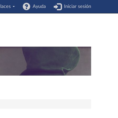
laces
Ayuda
Iniciar sesión