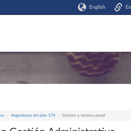
English
En
iva
Asignaturas del plan 574
Gestión y sistema penal