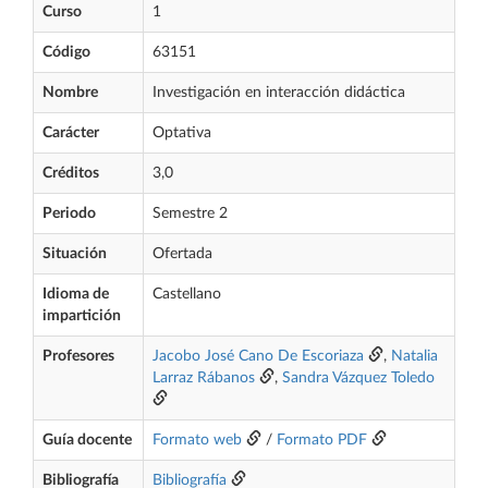
Curso
1
Código
63151
Nombre
Investigación en interacción didáctica
Carácter
Optativa
Créditos
3,0
Periodo
Semestre 2
Situación
Ofertada
Idioma de
Castellano
impartición
Profesores
Jacobo José Cano De Escoriaza
,
Natalia
Larraz Rábanos
,
Sandra Vázquez Toledo
Guía docente
Formato web
/
Formato PDF
Bibliografía
Bibliografía