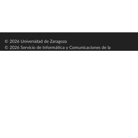
© 2026 Universidad de Zaragoza
© 2026 Servicio de Informática y Comunicaciones de la
Universidad de Zaragoza (
SICUZ
)
Universidad de Zaragoza
C/ Pedro Cerbuna, 12
ES-50009 Zaragoza
España / Spain
Tel: +34 976761000
ciu@unizar.es
Q-5018001-G
Servido por nodo: estudios