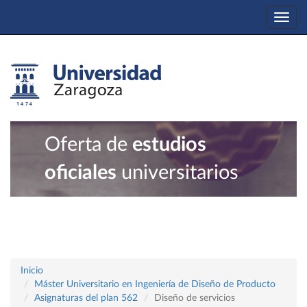
Togg
navi
Oferta de
estudios
oficiales
universitarios
Inicio
Máster Universitario en Ingeniería de Diseño de Producto
Asignaturas del plan 562
Diseño de servicios