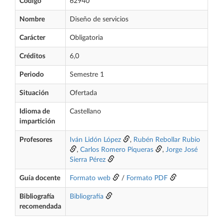
Código
62940
Nombre
Diseño de servicios
Carácter
Obligatoria
Créditos
6,0
Periodo
Semestre 1
Situación
Ofertada
Idioma de
Castellano
impartición
Profesores
Iván Lidón López
,
Rubén Rebollar Rubio
,
Carlos Romero Piqueras
,
Jorge José
Sierra Pérez
Guía docente
Formato web
/
Formato PDF
Bibliografía
Bibliografía
recomendada