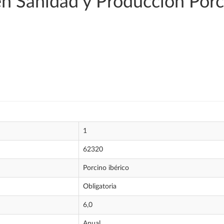
en Sanidad y Producción Porc
1
62320
Porcino ibérico
Obligatoria
6,0
Anual