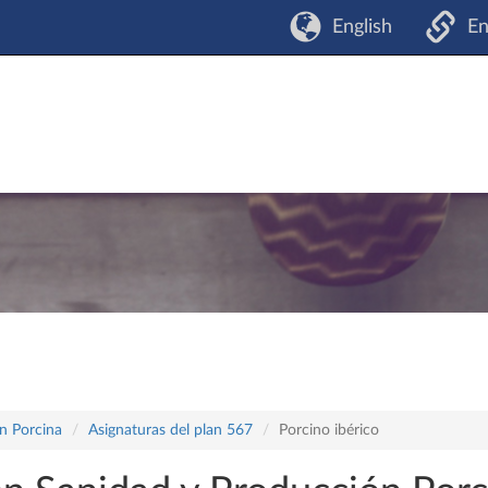
English
En
n Porcina
Asignaturas del plan 567
Porcino ibérico