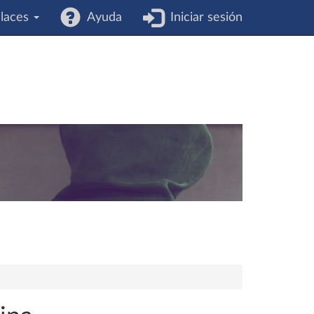
laces
Ayuda
Iniciar sesión