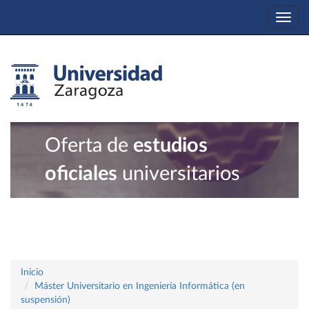
Togg
navi
Oferta de
estudios
oficiales
universitarios
Inicio
Máster Universitario en Ingeniería Informática (en
suspensión)