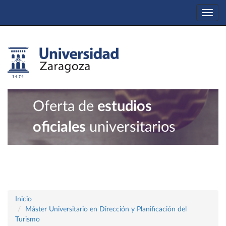
Togg
navi
Oferta de
estudios
oficiales
universitarios
Inicio
Máster Universitario en Dirección y Planificación del
Turismo