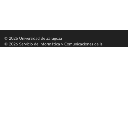
© 2026 Universidad de Zaragoza
© 2026 Servicio de Informática y Comunicaciones de la
Universidad de Zaragoza (
SICUZ
)
Universidad de Zaragoza
C/ Pedro Cerbuna, 12
ES-50009 Zaragoza
España / Spain
Tel: +34 976761000
ciu@unizar.es
Q-5018001-G
Servido por nodo: estudios