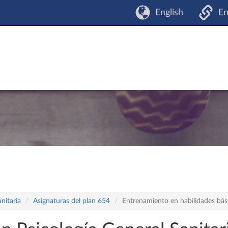
English
En
nitaria
Asignaturas del plan 654
Entrenamiento en habilidades bási