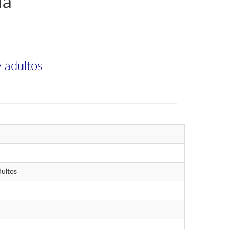
ia
 adultos
dultos