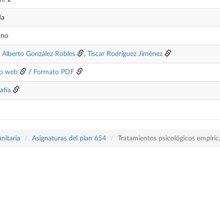
da
ano
 Alberto González Robles
,
Tíscar Rodríguez Jiménez
o web
/
Formato PDF
afía
nitaria
Asignaturas del plan 654
Tratamientos psicológicos empíric