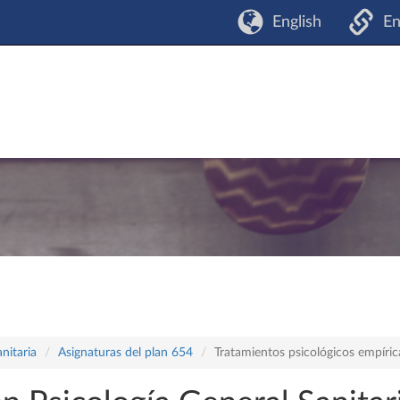
English
En
nitaria
Asignaturas del plan 654
Tratamientos psicológicos empíric