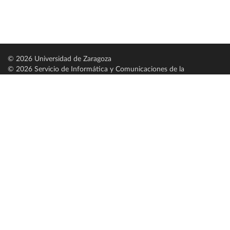
© 2026 Universidad de Zaragoza
© 2026 Servicio de Informática y Comunicaciones de la
Universidad de Zaragoza (
SICUZ
)
Universidad de Zaragoza
C/ Pedro Cerbuna, 12
ES-50009 Zaragoza
España / Spain
Tel: +34 976761000
ciu@unizar.es
Q-5018001-G
Servido por nodo: estudios
Aviso legal
|
Condiciones generales de uso
|
Política de privacidad