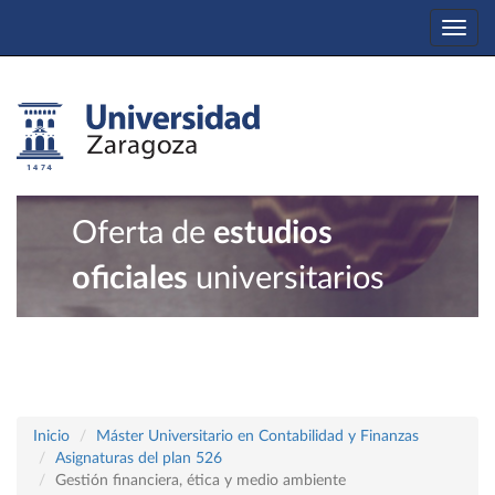
Togg
navi
Oferta de
estudios
oficiales
universitarios
Inicio
Máster Universitario en Contabilidad y Finanzas
Asignaturas del plan 526
Gestión financiera, ética y medio ambiente