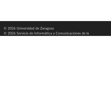
© 2026 Universidad de Zaragoza
© 2026 Servicio de Informática y Comunicaciones de la
Universidad de Zaragoza (
SICUZ
)
Universidad de Zaragoza
C/ Pedro Cerbuna, 12
ES-50009 Zaragoza
España / Spain
Tel: +34 976761000
ciu@unizar.es
Q-5018001-G
Servido por nodo: estudios
Aviso legal
|
Condiciones generales de uso
|
Política de privacidad