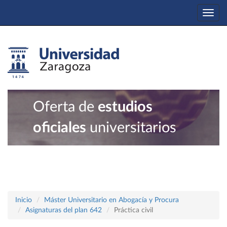
Togg
navi
Oferta de
estudios
oficiales
universitarios
Inicio
Máster Universitario en Abogacía y Procura
Asignaturas del plan 642
Práctica civil