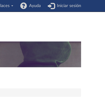
laces
Ayuda
Iniciar sesión