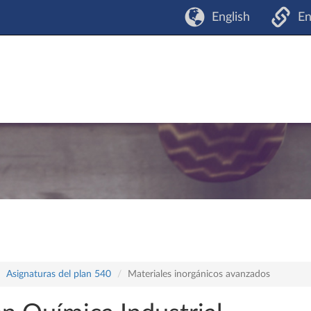
English
En
Asignaturas del plan 540
Materiales inorgánicos avanzados