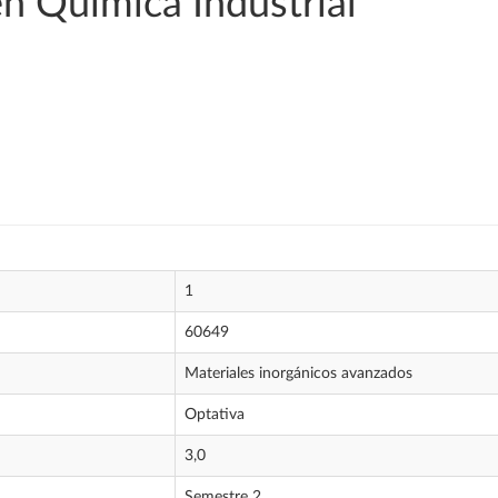
en Química Industrial
1
60649
Materiales inorgánicos avanzados
Optativa
3,0
Semestre 2