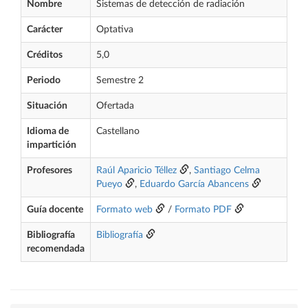
Nombre
Sistemas de detección de radiación
Carácter
Optativa
Créditos
5,0
Periodo
Semestre 2
Situación
Ofertada
Idioma de
Castellano
impartición
Profesores
Raúl Aparicio Téllez
,
Santiago Celma
Pueyo
,
Eduardo García Abancens
Guía docente
Formato web
/
Formato PDF
Bibliografía
Bibliografía
recomendada