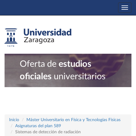
Togg
navi
Oferta de
estudios
oficiales
universitarios
Inicio
Máster Universitario en Física y Tecnologías Físicas
Asignaturas del plan 589
Sistemas de detección de radiación