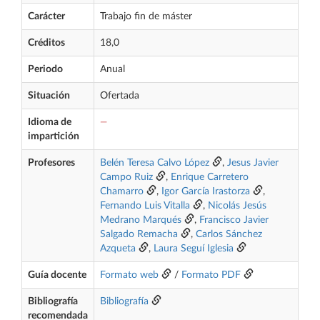
Carácter
Trabajo fin de máster
Créditos
18,0
Periodo
Anual
Situación
Ofertada
Idioma de
—
impartición
Profesores
Belén Teresa Calvo López
,
Jesus Javier
Campo Ruiz
,
Enrique Carretero
Chamarro
,
Igor García Irastorza
,
Fernando Luis Vitalla
,
Nicolás Jesús
Medrano Marqués
,
Francisco Javier
Salgado Remacha
,
Carlos Sánchez
Azqueta
,
Laura Seguí Iglesia
Guía docente
Formato web
/
Formato PDF
Bibliografía
Bibliografía
recomendada