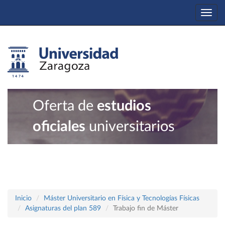
Togg
navi
Oferta de
estudios
oficiales
universitarios
Inicio
Máster Universitario en Física y Tecnologías Físicas
Asignaturas del plan 589
Trabajo fin de Máster