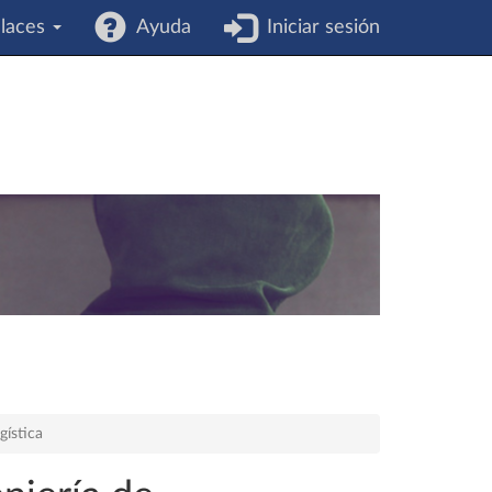
laces
Ayuda
Iniciar sesión
gística