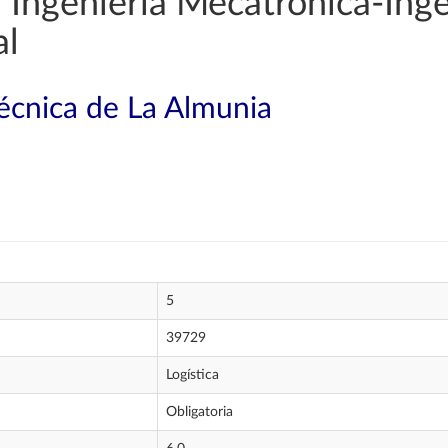
Ingeniería Mecatrónica-Inge
al
técnica de La Almunia
5
39729
Logística
Obligatoria