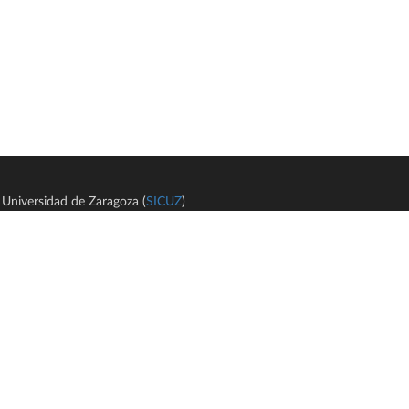
Universidad de Zaragoza (
SICUZ
)
Avi