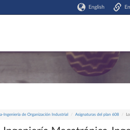
English
En
-Ingeniería de Organización Industrial
Asignaturas del plan 608
Lo