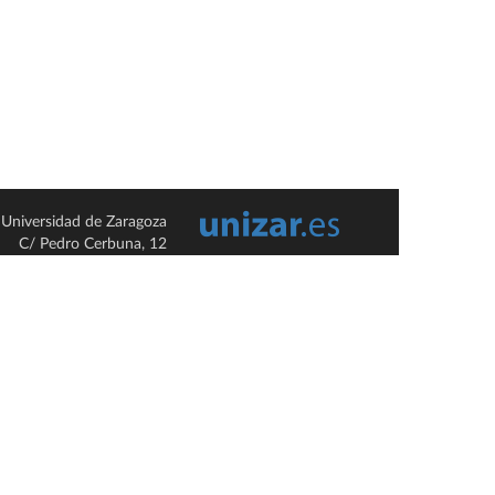
Universidad de Zaragoza
C/ Pedro Cerbuna, 12
ES-50009 Zaragoza
España / Spain
Tel: +34 976761000
ciu@unizar.es
Q-5018001-G
so legal
|
Condiciones generales de uso
|
Política de privacidad