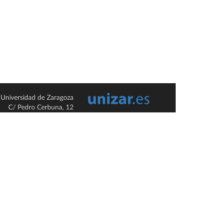
Universidad de Zaragoza
C/ Pedro Cerbuna, 12
ES-50009 Zaragoza
España / Spain
Tel: +34 976761000
ciu@unizar.es
Q-5018001-G
so legal
|
Condiciones generales de uso
|
Política de privacidad