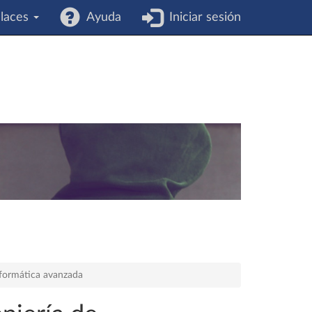
laces
Ayuda
Iniciar sesión
formática avanzada