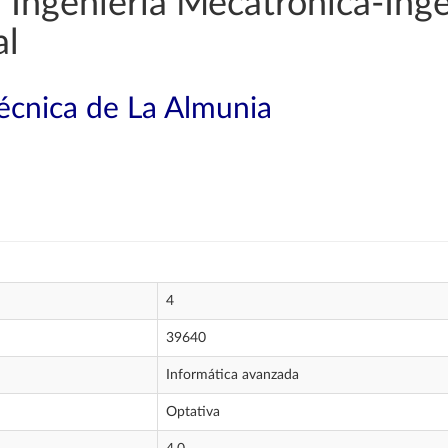
Ingeniería Mecatrónica-Inge
al
técnica de La Almunia
4
39640
Informática avanzada
Optativa