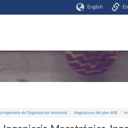
English
En
-Ingeniería de Organización Industrial
Asignaturas del plan 608
In