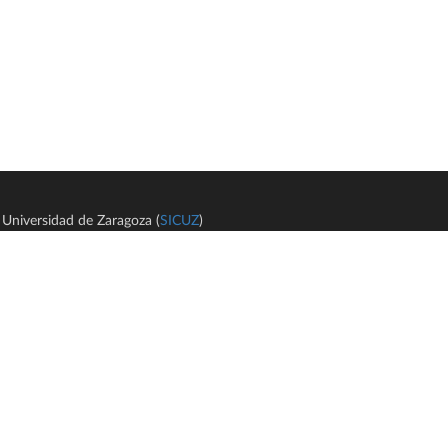
Universidad de Zaragoza (
SICUZ
)
Avi