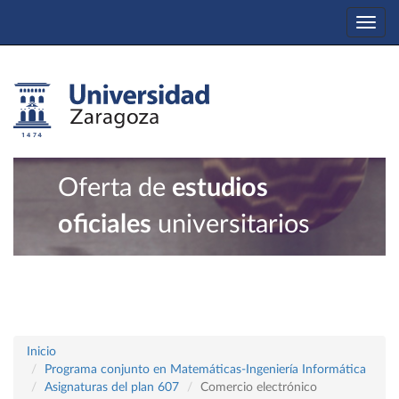
Togg
navi
Oferta de
estudios
oficiales
universitarios
Inicio
Programa conjunto en Matemáticas-Ingeniería Informática
Asignaturas del plan 607
Comercio electrónico