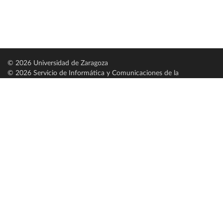
© 2026 Universidad de Zaragoza
© 2026 Servicio de Informática y Comunicaciones de la
Universidad de Zaragoza (
SICUZ
)
Universidad de Zaragoza
C/ Pedro Cerbuna, 12
ES-50009 Zaragoza
España / Spain
Tel: +34 976761000
ciu@unizar.es
Q-5018001-G
Servido por nodo: estudios
Aviso legal
|
Condiciones generales de uso
|
Política de privacidad