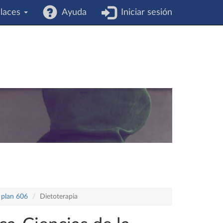
laces
Ayuda
Iniciar sesión
 plan 606
Dietoterapia