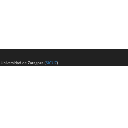
Universidad de Zaragoza (
SICUZ
)
Avi