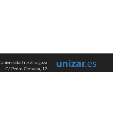
Universidad de Zaragoza
C/ Pedro Cerbuna, 12
ES-50009 Zaragoza
España / Spain
Tel: +34 976761000
ciu@unizar.es
Q-5018001-G
so legal
|
Condiciones generales de uso
|
Política de privacidad