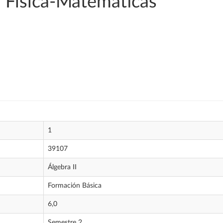
 Física-Matemáticas
1
39107
Álgebra II
Formación Básica
6,0
Semestre 2