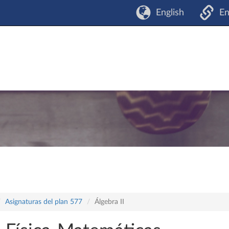
English
En
Asignaturas del plan 577
Álgebra II