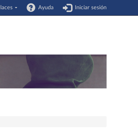
laces
Ayuda
Iniciar sesión