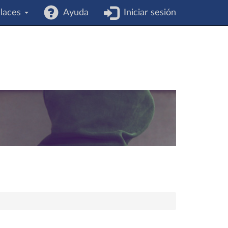
laces
Ayuda
Iniciar sesión