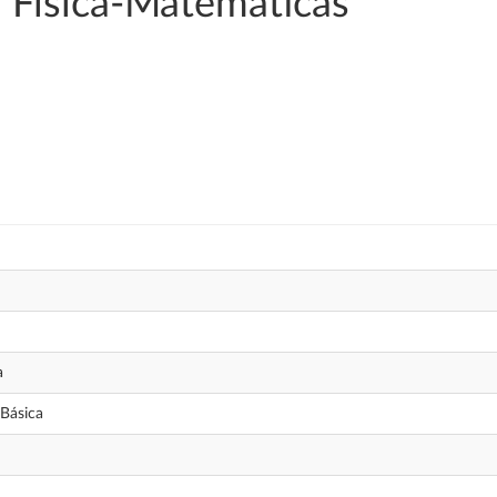
 Física-Matemáticas
a
Básica