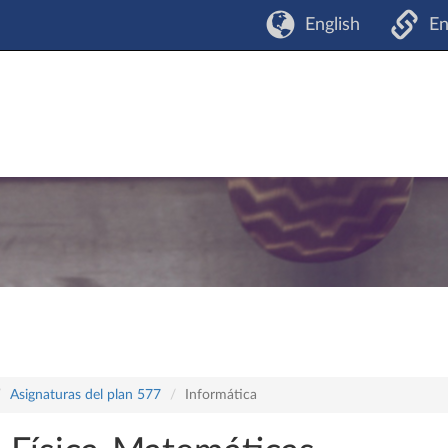
English
En
Asignaturas del plan 577
Informática