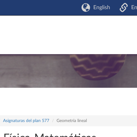
English
En
Asignaturas del plan 577
Geometría lineal