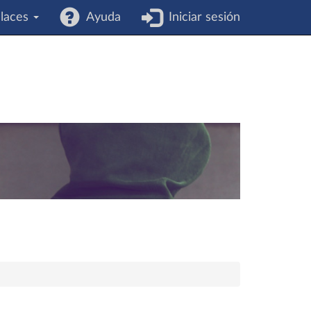
laces
Ayuda
Iniciar sesión