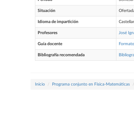
Situación
Ofertad
Idioma de impartición
Castella
Profesores
José Ig
Guía docente
Format
Bibliografía recomendada
Bibliogra
Inicio
Programa conjunto en Física-Matemáticas