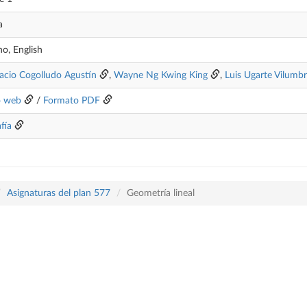
a
no, English
nacio Cogolludo Agustín
,
Wayne Ng Kwing King
,
Luis Ugarte Vilumbr
o web
/
Formato PDF
fía
Asignaturas del plan 577
Geometría lineal