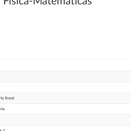
 Física-Matemáticas
a lineal
ria
e 1