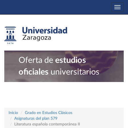
Togg
navi
Oferta de
estudios
oficiales
universitarios
Inicio
Grado en Estudios Clásicos
Asignaturas del plan 579
Literatura española contemporánea II