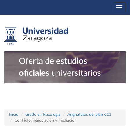
Togg
navi
Oferta de
estudios
oficiales
universitarios
Inicio
Grado en Psicología
Asignaturas del plan 613
Conflicto, negociación y mediación