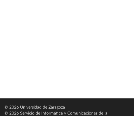
© 2026 Universidad de Zaragoza
© 2026 Servicio de Informática y Comunicaciones de la
Universidad de Zaragoza (
SICUZ
)
Universidad de Zaragoza
C/ Pedro Cerbuna, 12