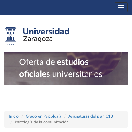
Togg
navi
Oferta de
estudios
oficiales
universitarios
Inicio
Grado en Psicología
Asignaturas del plan 613
Psicología de la comunicación