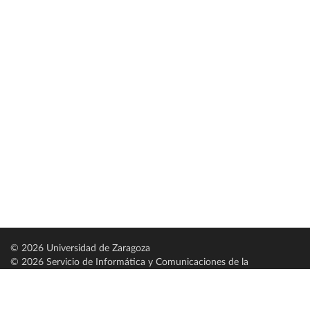
© 2026 Universidad de Zaragoza
© 2026 Servicio de Informática y Comunicaciones de la
Universidad de Zaragoza (
SICUZ
)
Universidad de Zaragoza
C/ Pedro Cerbuna, 12