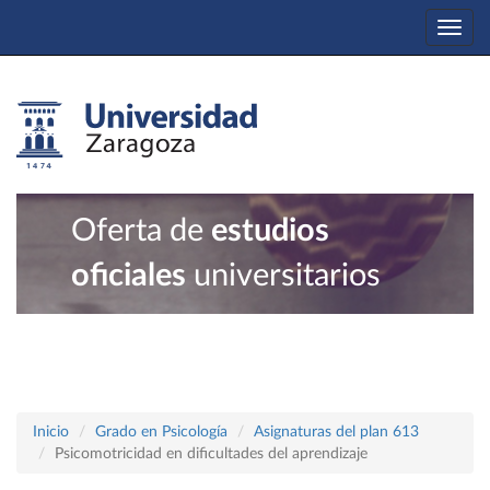
Togg
navi
Oferta de
estudios
oficiales
universitarios
Inicio
Grado en Psicología
Asignaturas del plan 613
Psicomotricidad en dificultades del aprendizaje