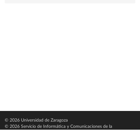
© 2026 Universidad de Zaragoza
© 2026 Servicio de Informática y Comunicaciones de la
Universidad de Zaragoza (
SICUZ
)
Universidad de Zaragoza