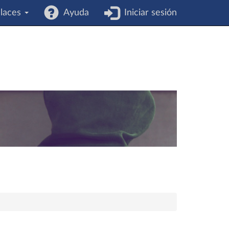
laces
Ayuda
Iniciar sesión