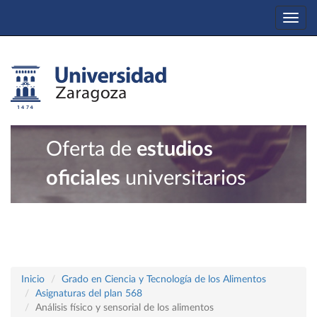
Togg
navi
Oferta de
estudios
oficiales
universitarios
Inicio
Grado en Ciencia y Tecnología de los Alimentos
Asignaturas del plan 568
Análisis físico y sensorial de los alimentos