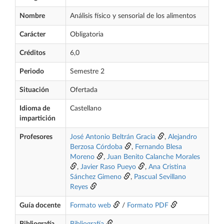
Nombre
Análisis físico y sensorial de los alimentos
Carácter
Obligatoria
Créditos
6,0
Periodo
Semestre 2
Situación
Ofertada
Idioma de
Castellano
impartición
Profesores
José Antonio Beltrán Gracia
,
Alejandro
Berzosa Córdoba
,
Fernando Blesa
Moreno
,
Juan Benito Calanche Morales
,
Javier Raso Pueyo
,
Ana Cristina
Sánchez Gimeno
,
Pascual Sevillano
Reyes
Guía docente
Formato web
/
Formato PDF