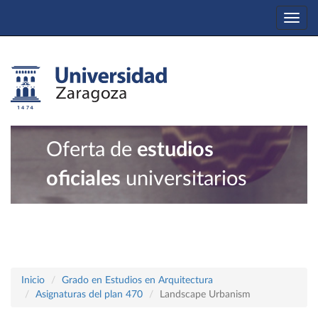
Togg
navi
Oferta de
estudios
oficiales
universitarios
Inicio
Grado en Estudios en Arquitectura
Asignaturas del plan 470
Landscape Urbanism