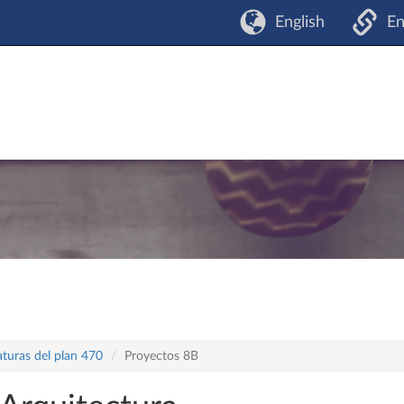
English
En
aturas del plan 470
Proyectos 8B