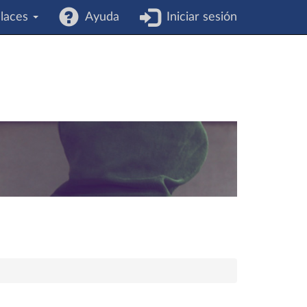
laces
Ayuda
Iniciar sesión