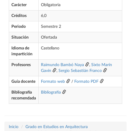
Carácter
Obligatoria
Créditos
6,0
Periodo
Semestre 2
Situación
Ofertada
Idioma de
Castellano
impartición
Profesores
Raimundo Bambó Naya
,
Sixto Marín
Gavín
,
Sergio Sebastián Franco
Guía docente
Formato web
/
Formato PDF
Bibliografía
Bibliografía
recomendada
Inicio
Grado en Estudios en Arquitectura