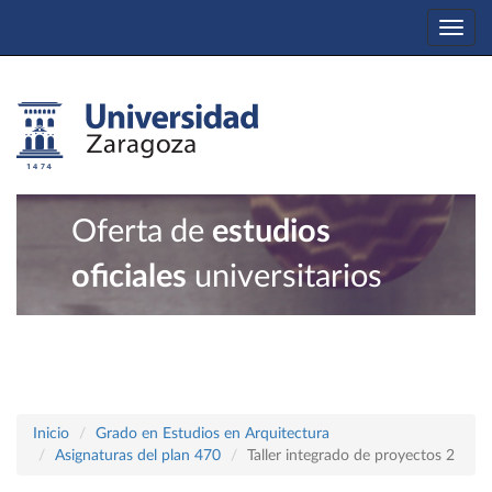
Togg
navi
Oferta de
estudios
oficiales
universitarios
Inicio
Grado en Estudios en Arquitectura
Asignaturas del plan 470
Taller integrado de proyectos 2