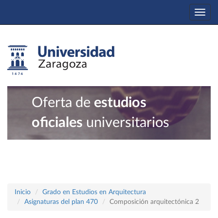
Togg
navi
Oferta de
estudios
oficiales
universitarios
Inicio
Grado en Estudios en Arquitectura
Asignaturas del plan 470
Composición arquitectónica 2