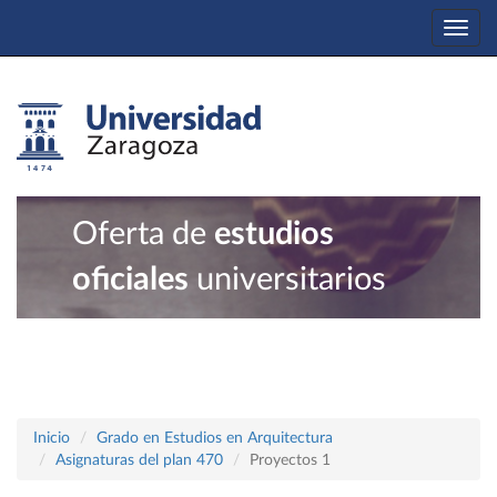
Togg
navi
Oferta de
estudios
oficiales
universitarios
Inicio
Grado en Estudios en Arquitectura
Asignaturas del plan 470
Proyectos 1