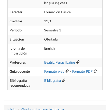
lengua inglesa I
Carácter
Formación Básica
Créditos
12,0
Periodo
Semestre 1
Situación
Ofertada
Idioma de
English
impartición
Profesores
Beatriz Penas Ibáñez
Guía docente
Formato web
/
Formato PDF
Bibliografía
Bibliografía
recomendada
Inicio
Grado en Lenguas Modernas