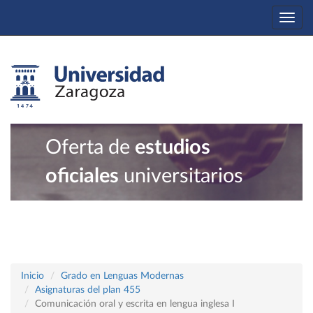
Togg
navi
Oferta de
estudios
oficiales
universitarios
Inicio
Grado en Lenguas Modernas
Asignaturas del plan 455
Comunicación oral y escrita en lengua inglesa I