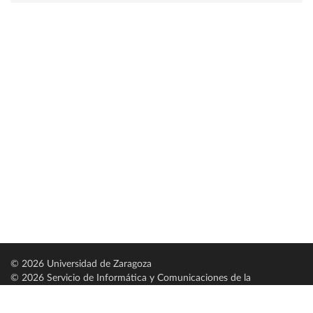
© 2026 Universidad de Zaragoza
© 2026 Servicio de Informática y Comunicaciones de la
Universidad de Zaragoza (
SICUZ
)
Universidad de Zaragoza