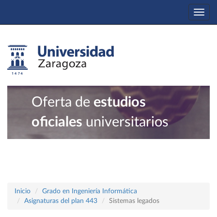
Togg
navi
Oferta de
estudios
oficiales
universitarios
Inicio
Grado en Ingeniería Informática
Asignaturas del plan 443
Sistemas legados