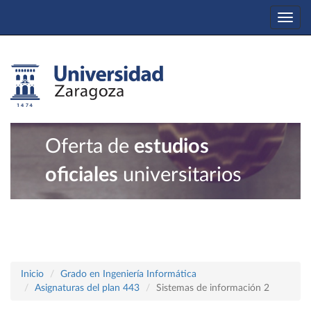
Togg
navi
Oferta de
estudios
oficiales
universitarios
Inicio
Grado en Ingeniería Informática
Asignaturas del plan 443
Sistemas de información 2