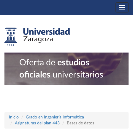
Togg
navi
Oferta de
estudios
oficiales
universitarios
Inicio
Grado en Ingeniería Informática
Asignaturas del plan 443
Bases de datos