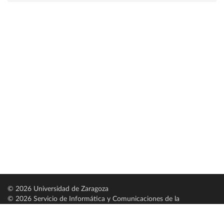
© 2026 Universidad de Zaragoza
© 2026 Servicio de Informática y Comunicaciones de la
Universidad de Zaragoza (
SICUZ
)
Universidad de Zaragoza