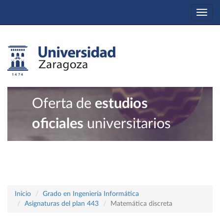
Togg
navi
Oferta de
estudios
oficiales
universitarios
Inicio
Grado en Ingeniería Informática
Asignaturas del plan 443
Matemática discreta