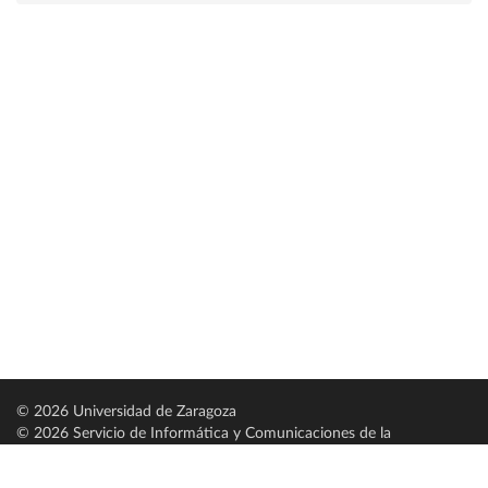
© 2026 Universidad de Zaragoza
© 2026 Servicio de Informática y Comunicaciones de la
Universidad de Zaragoza (
SICUZ
)
Universidad de Zaragoza