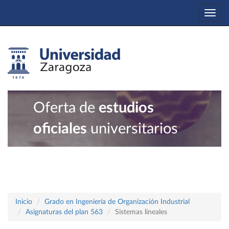
Togg
navi
Oferta de
estudios
oficiales
universitarios
Inicio
Grado en Ingeniería de Organización Industrial
Asignaturas del plan 563
Sistemas lineales