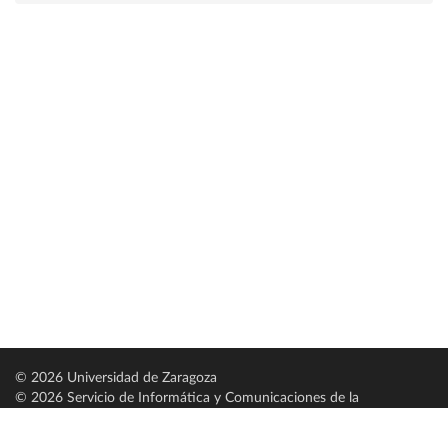
© 2026 Universidad de Zaragoza
© 2026 Servicio de Informática y Comunicaciones de la
Universidad de Zaragoza (
SICUZ
)
Universidad de Zaragoza