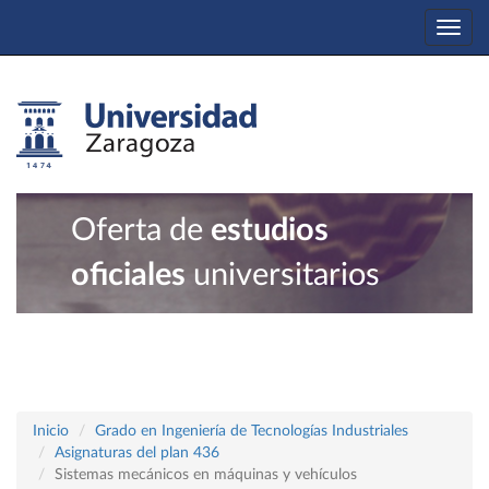
Togg
navi
Oferta de
estudios
oficiales
universitarios
Inicio
Grado en Ingeniería de Tecnologías Industriales
Asignaturas del plan 436
Sistemas mecánicos en máquinas y vehículos