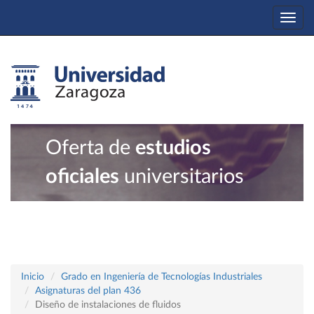
Togg
navi
Oferta de
estudios
oficiales
universitarios
Inicio
Grado en Ingeniería de Tecnologías Industriales
Asignaturas del plan 436
Diseño de instalaciones de fluidos