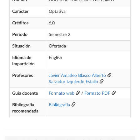
Nombre
Diseño de instalaciones de fluidos
Carácter
Optativa
Créditos
6,0
Periodo
Semestre 2
Situación
Ofertada
Idioma de
English
impartición
Profesores
Javier Amadeo Blasco Alberto
,
Salvador Izquierdo Estallo
Guía docente
Formato web
/
Formato PDF
Bibliografía
Bibliografía
recomendada