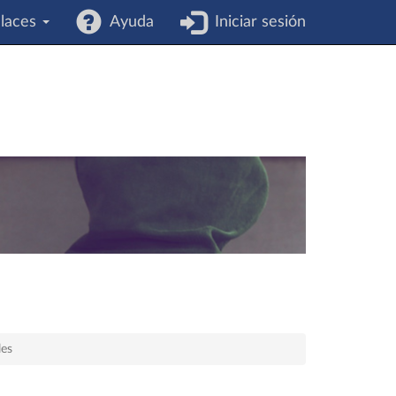
laces
Ayuda
Iniciar sesión
les