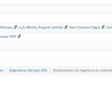
 Metonou
,
Luis Alberto Angurel Lambán
,
Vera Cuartero Yagüe
,
Jav
rmato PDF
les
Asignaturas del plan 436
Fundamentos de ingeniería de materia