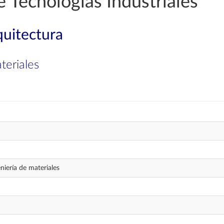
e Tecnologías Industriales
quitectura
teriales
iería de materiales