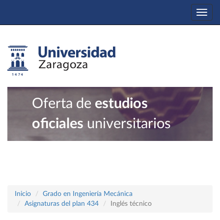
Togg
navi
Oferta de
estudios
oficiales
universitarios
Inicio
Grado en Ingeniería Mecánica
Asignaturas del plan 434
Inglés técnico