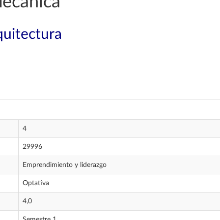
Mecánica
quitectura
4
29996
Emprendimiento y liderazgo
Optativa
4,0
Semestre 1