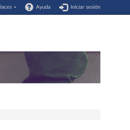
laces
Ayuda
Iniciar sesión