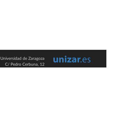
Universidad de Zaragoza
C/ Pedro Cerbuna, 12
ES-50009 Zaragoza
España / Spain
Tel: +34 976761000
ciu@unizar.es
Q-5018001-G
so legal
|
Condiciones generales de uso
|
Política de privacidad