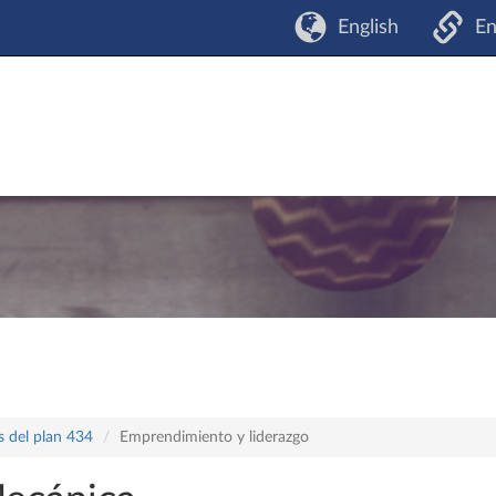
English
En
s del plan 434
Emprendimiento y liderazgo