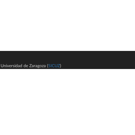
Universidad de Zaragoza (
SICUZ
)
Avi