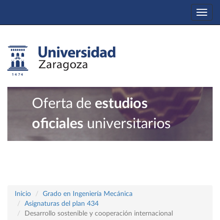
Togg
navi
Oferta de
estudios
oficiales
universitarios
Inicio
Grado en Ingeniería Mecánica
Asignaturas del plan 434
Desarrollo sostenible y cooperación internacional